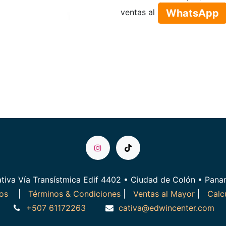
WhatsApp​​​​
ventas al
tiva Vía Transístmica Edif 4402 • Ciudad de Colón • Pan
ros
|
Términos & Condiciones
|
Ventas al Mayor
|
Calc
+507 61172263
cativa@edwincenter.com