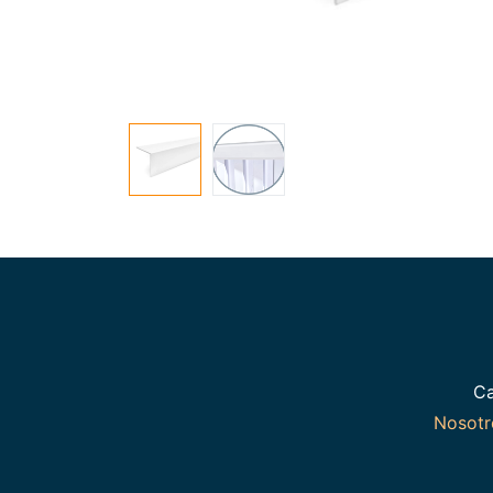
Ca
Nosot