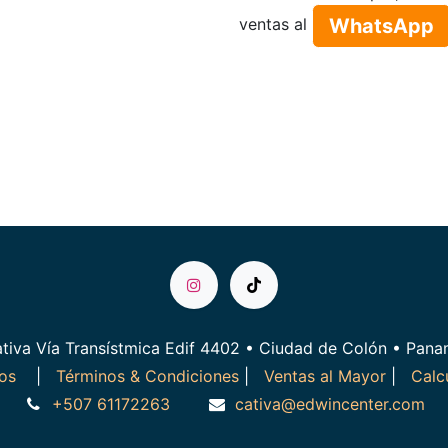
WhatsApp​​​​
ventas al
tiva Vía Transístmica Edif 4402 • Ciudad de Colón • Pan
ros
|
Términos & Condiciones
|
Ventas al Mayor
|
Calc
+507 61172263
cativa@edwincenter.com