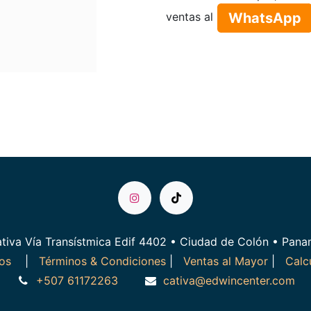
WhatsApp​​​​
ventas al
tiva Vía Transístmica Edif 4402 • Ciudad de Colón • Pan
ros
|
Términos & Condiciones
|
Ventas al Mayor
|
Calc
+507 61172263
cativa@edwincenter.com