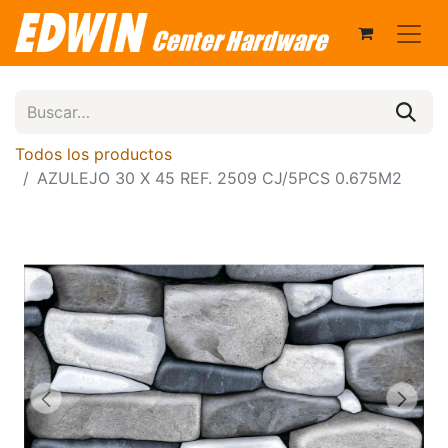
Todos los productos
AZULEJO 30 X 45 REF. 2509 CJ/5PCS 0.675M2