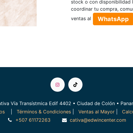
stock o con disponibilidad 
coordinar tu compra, comu
WhatsApp​​​​
ventas al
tiva Vía Transístmica Edif 4402 • Ciudad de Colón • Pan
ros
|
Términos & Condiciones
|
Ventas al Mayor
|
Calc
+507 61172263
cativa@edwincenter.com