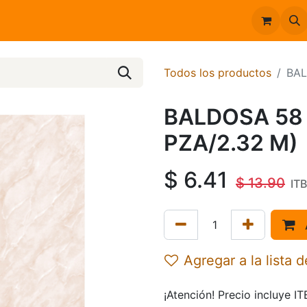
Inicio
Catálogo
Todos los productos
BAL
BALDOSA 58 
PZA/2.32 M)
$
6.41
$
13.90
IT
Agregar a la lista 
¡Atención! Precio incluye I