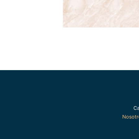
Ca
Nosot