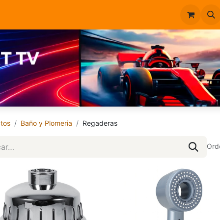
Inicio
Catálogo
tos
Baño y Plomeria
Regaderas
Ord