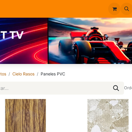
Inicio
Catálogo
tos
Cielo Rasos
Paneles PVC
Ord