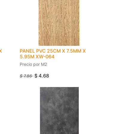
X
PANEL PVC 25CM X 7.5MM X
5.95M XW-064
Precio por M2
$
4.68
$
7.86