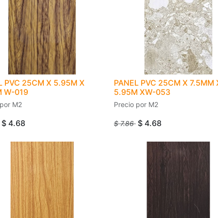
 PVC 25CM X 5.95M X
PANEL PVC 25CM X 7.5MM 
M W-019
5.95M XW-053
 por M2
Precio por M2
$
4.68
$
4.68
$
7.86