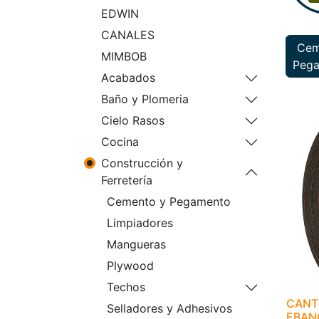
EDWIN
CANALES
Cem
MIMBOB
Peg
Acabados
Baño y Plomeria
Cielo Rasos
Cocina
Construcción y
Ferretería
Cemento y Pegamento
Limpiadores
Mangueras
Plywood
Techos
CANT
Selladores y Adhesivos
EBAN