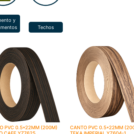
ento y
amentos
Techos
O PVC 0.5*22MM (200M)
CANTO PVC 0.5*22MM (20
O CAFE YZ7625
TEKA IMPERIAL YZ604-1