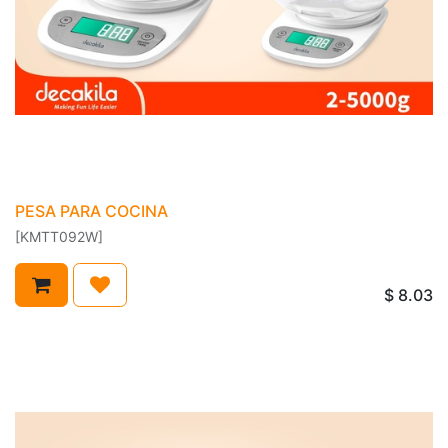
PESA PARA COCINA
[KMTT092W]
$
8.03