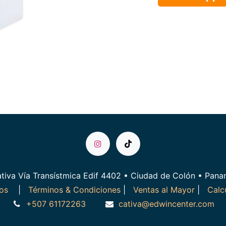
tiva Vía Transístmica Edif 4402 • Ciudad de Colón • Pan
ros
|
Términos & Condiciones
|
Ventas al Mayor
|
Calc
+507 61172263
cativa@edwincenter.com