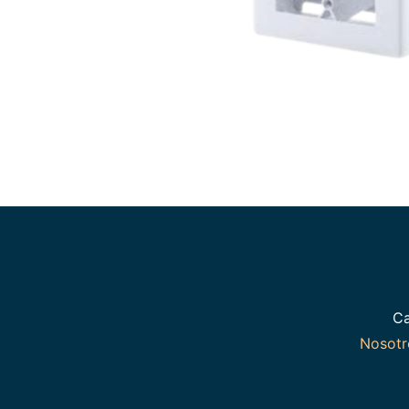
Ca
Nosot