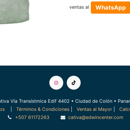
WhatsApp​​​​
ventas al
tiva Vía Transístmica Edif 4402 • Ciudad de Colón • Pan
ros
|
Términos & Condiciones
|
Ventas al Mayor
|
Calc
+507 61172263
cativa@edwincenter.com