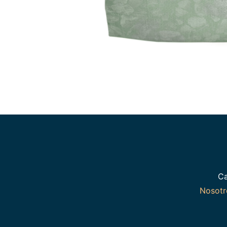
Ca
Nosot