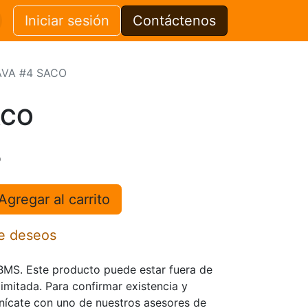
Iniciar sesión
Contáctenos
VA #4 SACO
ACO
o
Agregar al carrito
de deseos
TBMS. Este producto puede estar fuera de
limitada. Para confirmar existencia y
nícate con uno de nuestros asesores de