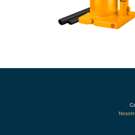
Ca
Nosot