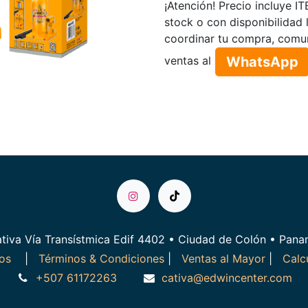
¡Atención! Precio incluye I
stock o con disponibilidad 
coordinar tu compra, comu
WhatsApp​​​​
ventas al
tiva Vía Transístmica Edif 4402 • Ciudad de Colón • Pan
ros
|
Términos & Condiciones
|
Ventas al Mayor
|
Calc
+507 61172263
cativa@edwincenter.com