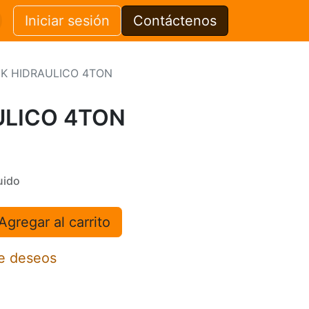
Iniciar sesión
Contáctenos
K HIDRAULICO 4TON
ULICO 4TON
uido
Agregar al carrito
de deseos