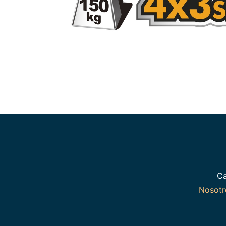
Ca
Nosot