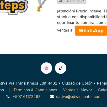
XL
Ñapa 2026
¡Atención! Precio incluye I
stock o con disponibilidad 
coordinar tu compra, comu
WhatsApp​​​​
ventas al
tiva Vía Transístmica Edif 4402 • Ciudad de Colón • Pan
ros
|
Términos & Condiciones
|
Ventas al Mayor
|
Calc
+507 61172263
cativa@edwincenter.com