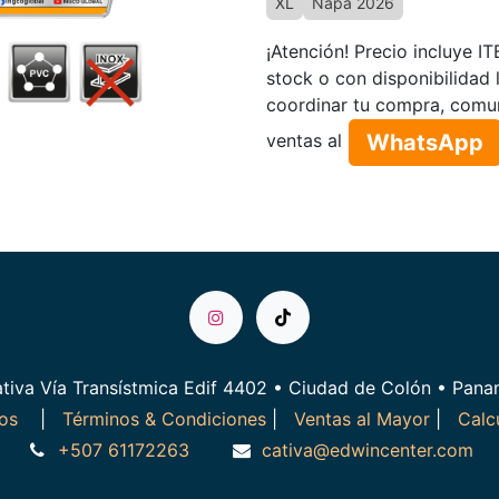
XL
Ñapa 2026
¡Atención! Precio incluye I
stock o con disponibilidad 
coordinar tu compra, comu
WhatsApp​​​​
ventas al
tiva Vía Transístmica Edif 4402 • Ciudad de Colón • Pan
ros
|
Términos & Condiciones
|
Ventas al Mayor
|
Calc
+507 61172263
cativa@edwincenter.com