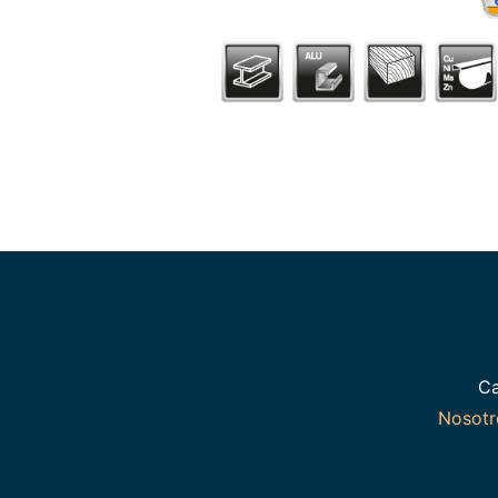
Ca
Nosot