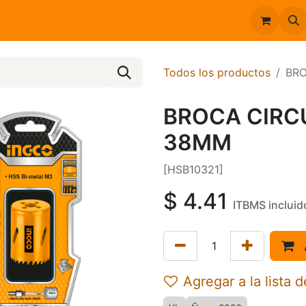
Inicio
Catálogo
Todos los productos
BRO
BROCA CIRC
38MM
[HSB10321]
$
4.41
ITBMS incluid
Agregar a la lista 