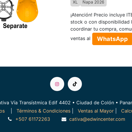
XL
Ñapa 2026
¡Atención! Precio incluye I
stock o con disponibilidad 
coordinar tu compra, comu
WhatsApp​​​​
ventas al
tiva Vía Transístmica Edif 4402 • Ciudad de Colón • Pan
ros
|
Términos & Condiciones
|
Ventas al Mayor
|
Calc
+507 61172263
cativa@edwincenter.com