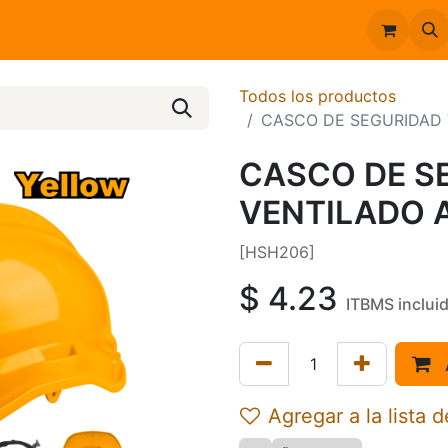
Inicio
Catálogo
Todos los productos
CASCO DE SEGURIDAD 
CASCO DE S
VENTILADO 
[HSH206]
$
4.23
ITBMS inclui
Agregar a la lista 