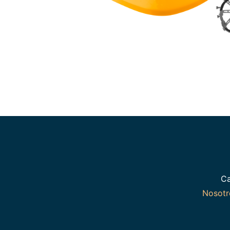
Ca
Nosot