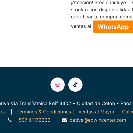
¡Atención! Precio incluye I
stock o con disponibilidad 
coordinar tu compra, comu
WhatsApp​​​​
ventas al
tiva Vía Transístmica Edif 4402 • Ciudad de Colón • Pan
ros
|
Términos & Condiciones
|
Ventas al Mayor
|
Calc
+507 61172263
cativa@edwincenter.com