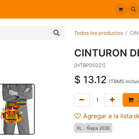
Inicio
Catálogo
Todos los productos
CIN
CINTURON D
[HTBP05021]
$
13.12
ITBMS inclu
Agregar a la lista 
XL
Ñapa 2026