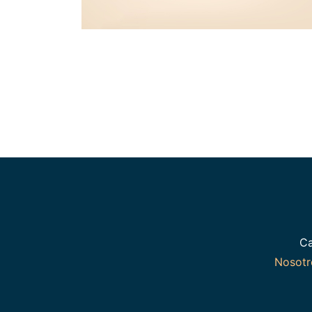
Ca
Nosot