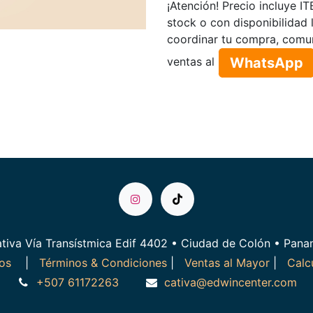
¡Atención! Precio incluye I
stock o con disponibilidad 
coordinar tu compra, comu
WhatsApp​​​​
ventas al
tiva Vía Transístmica Edif 4402 • Ciudad de Colón • Pan
ros
|
Términos & Condiciones
|
Ventas al Mayor
|
Calc
+507 61172263
cativa@edwincenter.com