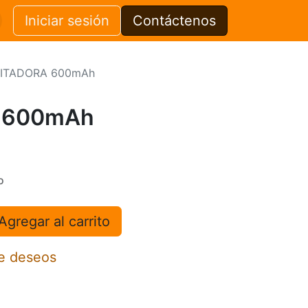
Iniciar sesión
Contáctenos
ITADORA 600mAh
 600mAh
o
Agregar al carrito
de deseos