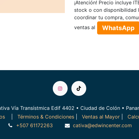
¡Atención! Precio incluye I
stock o con disponibilidad 
coordinar tu compra, comu
WhatsApp​​​​
ventas al
tiva Vía Transístmica Edif 4402 • Ciudad de Colón • Pan
ros
|
Términos & Condiciones
|
Ventas al Mayor
|
Calc
+507 61172263
cativa@edwincenter.com