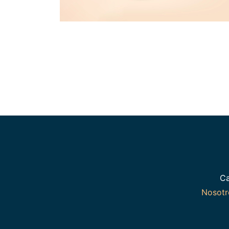
Ca
Nosot