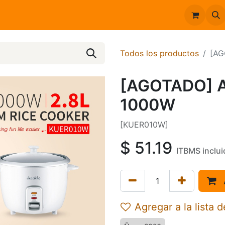
Inicio
Catálogo
Todos los productos
[AG
[AGOTADO] 
1000W
[KUER010W]
$
51.19
ITBMS inclui
Agregar a la lista 