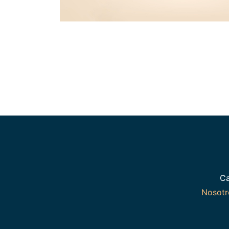
Ca
Nosot