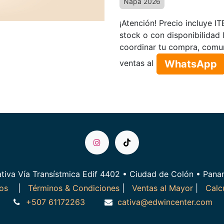
Ñapa 2026
¡Atención! Precio incluye I
stock o con disponibilidad 
coordinar tu compra, comu
WhatsApp​​​​
ventas al
tiva Vía Transístmica Edif 4402 • Ciudad de Colón • Pan
ros
|
Términos & Condiciones
|
Ventas al Mayor
|
Calc
+507 61172263
cativa@edwincenter.com