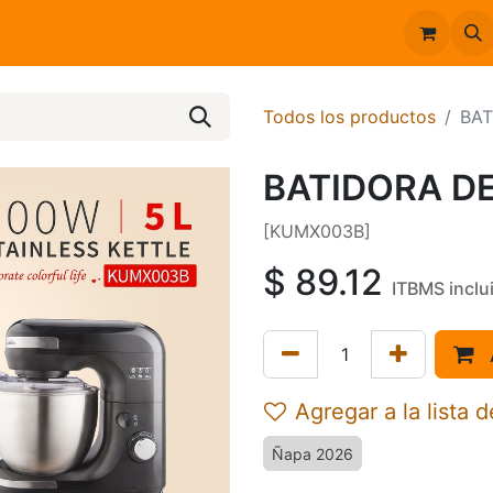
Inicio
Catálogo
Todos los productos
BAT
BATIDORA D
[KUMX003B]
$
89.12
ITBMS inclu
Agregar a la lista 
Ñapa 2026