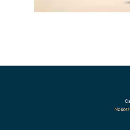
Ca
Nosot