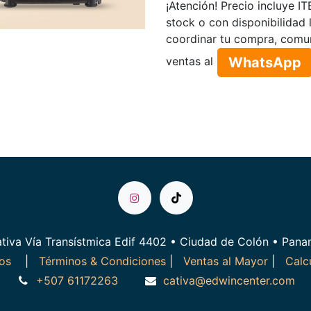
¡Atención! Precio incluye I
stock o con disponibilidad 
coordinar tu compra, comu
WhatsApp​​​​
ventas al
tiva Vía Transístmica Edif 4402 • Ciudad de Colón • Pan
ros
|
Términos & Condiciones
|
Ventas al Mayor
|
Calc
+507 61172263
cativa@edwincenter.com