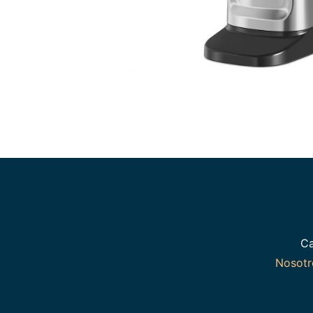
Ca
Nosot