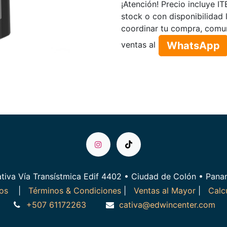
¡Atención! Precio incluye I
stock o con disponibilidad 
coordinar tu compra, comu
WhatsApp​​​​
ventas al
tiva Vía Transístmica Edif 4402 • Ciudad de Colón • Pan
ros
|
Términos & Condiciones
|
Ventas al Mayor
|
Calc
+507 61172263
cativa@edwincenter.com