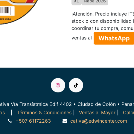
XL
Ñapa 2026
¡Atención! Precio incluye I
stock o con disponibilidad 
coordinar tu compra, comu
WhatsApp​​​​
ventas al
tiva Vía Transístmica Edif 4402 • Ciudad de Colón • Pan
ros
|
Términos & Condiciones
|
Ventas al Mayor
|
Calc
+507 61172263
cativa@edwincenter.com