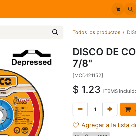
Inicio
Catálogo
Todos los productos
DIS
DISCO DE CO
7/8"
[MCD121152]
$
1.23
ITBMS incluid
Agregar a la lista 