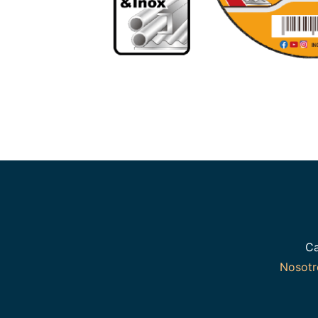
Ca
Nosot