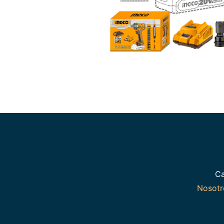
Ca
Nosot