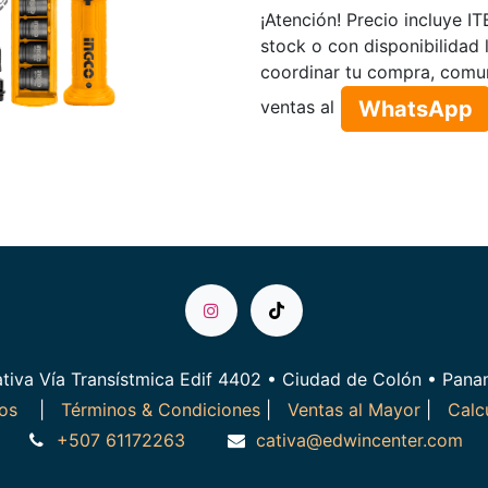
¡Atención! Precio incluye I
stock o con disponibilidad 
coordinar tu compra, comu
WhatsApp​​​​
ventas al
tiva Vía Transístmica Edif 4402 • Ciudad de Colón • Pan
ros
|
Términos & Condiciones
|
Ventas al Mayor
|
Calc
+507 61172263
cativa@edwincenter.com