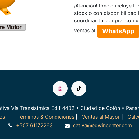
¡Atención! Precio incluye I
stock o con disponibilidad 
coordinar tu compra, comu
WhatsApp​​​​
ventas al
tiva Vía Transístmica Edif 4402 • Ciudad de Colón • Pan
ros
|
Términos & Condiciones
|
Ventas al Mayor
|
Calc
+507 61172263
cativa@edwincenter.com