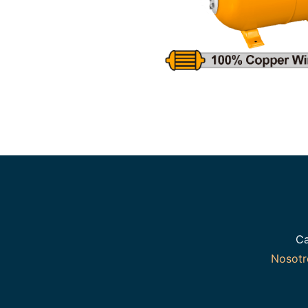
Ca
Nosot