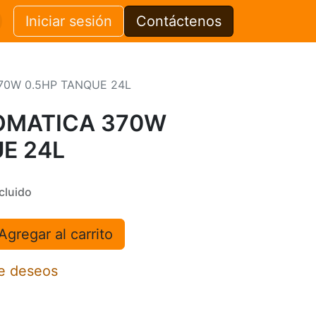
Iniciar sesión
Contáctenos
0W 0.5HP TANQUE 24L
OMATICA 370W
E 24L
cluido
Agregar al carrito
de deseos