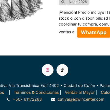
XL
Ñapa 2026
¡Atención! Precio incluye I
stock o con disponibilidad 
coordinar tu compra, comu
WhatsApp​​​​
ventas al
tiva Vía Transístmica Edif 4402 • Ciudad de Colón • Pan
ros
|
Términos & Condiciones
|
Ventas al Mayor
|
Calc
+507 61172263
cativa@edwincenter.com