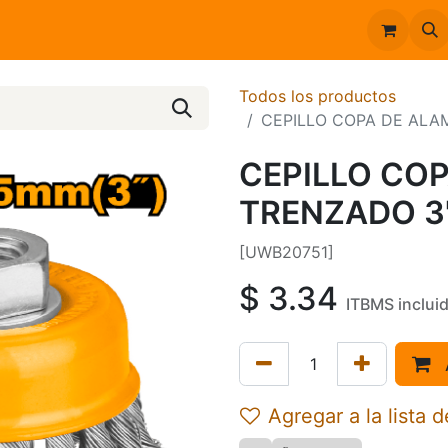
Inicio
Catálogo
Todos los productos
CEPILLO COPA DE ALAM
CEPILLO CO
TRENZADO 3"
[UWB20751]
$
3.34
ITBMS inclui
Agregar a la lista 