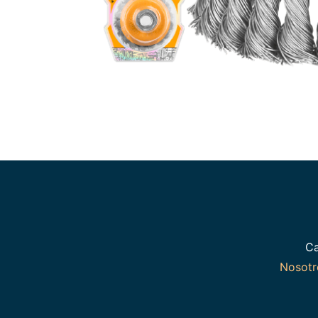
Ca
Nosot