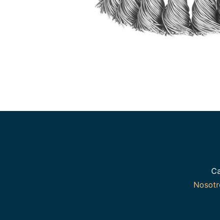
Ca
Nosot