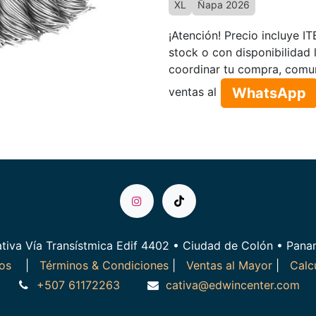
XL
Ñapa 2026
¡Atención! Precio incluye I
stock o con disponibilidad 
coordinar tu compra, comu
WhatsApp​​​​
ventas al
tiva Vía Transístmica Edif 4402 • Ciudad de Colón • Pan
ros
|
Términos & Condiciones
|
Ventas al Mayor
|
Calc
+507 61172263
cativa@edwincenter.com