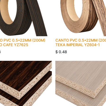
O PVC 0.5*22MM (200M)
CANTO PVC 0.5*22MM (20
O CAFE YZ7625
TEKA IMPERIAL YZ604-1
8
$
0.48