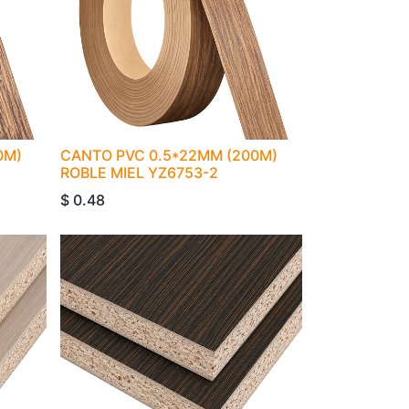
0M)
CANTO PVC 0.5*22MM (200M)
ROBLE MIEL YZ6753-2
$
0.48